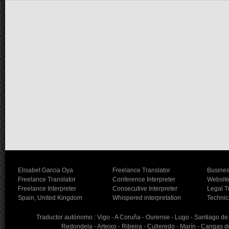
Elisabet Garcia Oya
Freelance Translator
Busines
Freelance Translator
Conference Interpreter
Website
Freelance Interpreter
Consecutive Interpreter
Legal T
Spain, United Kingdom
Whispered interpretation
Technic
Traductor autónomo : Vigo - A Coruña - Ourense - Lugo - Santiago de C
Redondela - Arteixo - Ribeira - Culleredo - Marín - Cangas d